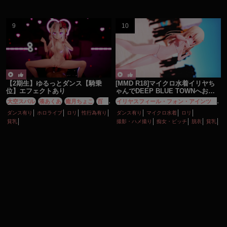
ディルド
ボイス有り
ロリ
乱交
妊娠・ボテ腹
性行為有り
淫乱
調教・開発
貧乳
【2期生】ゆるっとダンス【騎乗
[MMD R18]マイクロ水着イリヤち
位】エフェクトあり
ゃんでDEEP BLUE TOWNへおい
でよ[Fate]
大空スバル
湊あくあ
癒月ちょこ
百鬼
イリヤスフィール・フォン・アインツベ
あやめ
紫咲シオン
ルン
ダンス有り
ホロライブ
ロリ
性行為有り
ダンス有り
マイクロ水着
ロリ
貧乳
撮影・ハメ撮り
痴女・ビッチ
脱衣
貧乳