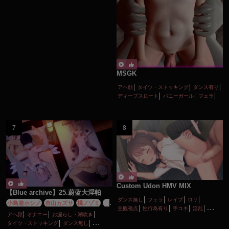
MSGK
アヘ顔
タイツ・ストッキング
ダンス有り
ディープスロート
バニーガール
フェラ
ボイス有り
ロリ
主観視点
口内射精
性行為有り
淫乱
貧乳
陵辱
Custom Udon HMV MIX
【Blue archive】25.蔚蓝大淫帕
ダンス無し
フェラ
レイプ
ロリ
小鳥遊ホシノ
杏山カズサ
橘ノゾミ
橘
主観視点
性行為有り
手コキ
淫乱
ヒカリ
百合園セイア
空崎ヒナ
聖園ミ
アヘ顔
オナニー
お漏らし・潮吹き
痴女・ビッチ
調教・開発
貧乳
野外
カ
タイツ・ストッキング
ダンス無し
陵辱