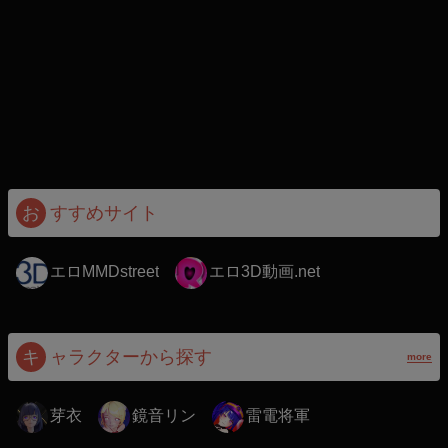
お
すすめサイト
エロMMDstreet
エロ3D動画.net
キ
ャラクターから探す
more
芽衣
鏡音リン
雷電将軍