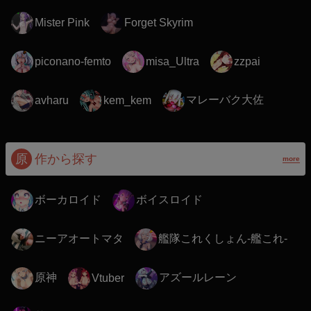
Mister Pink
Forget Skyrim
piconano-femto
misa_Ultra
zzpai
マレーバク大佐
avharu
kem_kem
原
作から探す
more
ボーカロイド
ボイスロイド
ニーアオートマタ
艦隊これくしょん-艦これ-
原神
アズールレーン
Vtuber