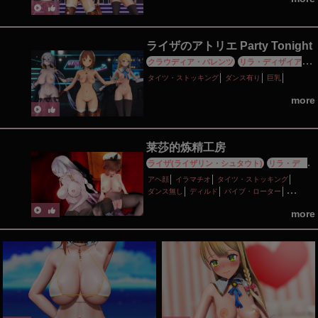
ライザのアトリエ Party Tonight
クラウディア・バレンツ
リラ・ディザイア
ス
蓬莱山輝夜
タイツ・ストッキング
ダンス有り
巨乳
more
莱莎的炼精工房
ライザ(ライザリン・シュタウト)
リラ・ディ
ザイアス
アヘ顔
イラマチオ
タイツ・ストッキング
ダンス無し
ディルド
バイブ・ローター
ピアス・装飾品
フェラ
ボイス有り
乱交
巨乳
more
性行為有り
種付けプレス
調教・開発