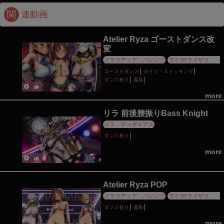
関
連動画
Atelier Ryza ゴーストダンス改
変
クラウディア・バレンツ
ライザ(ライザリン・
シュタウト)
リラ・ディザイアス
ゴーストダンス
タイツ・ストッキング
ダンス有り
羞恥
more
リラ 前後腰振りBass Knight
リラ・ディザイアス
ダンス有り
more
Atelier Ryza POP
クラウディア・バレンツ
ライザ(ライザリン・
シュタウト)
リラ・ディザイアス
ダンス有り
羞恥
more