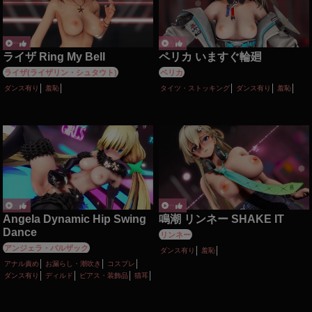
ライザ Ring My Bell
ペリカ いますぐ輪廻
ライザ(ライザリン・シュタウト)
ペリカ
ダンス有り
羞恥
タイツ・ストッキング
ダンス有り
羞恥
Angela Dynamic Hip Swing
鳴潮 リンネー SHAKE IT
Dance
リンネー
アンジェラ・バルザック
ダンス有り
羞恥
アナル責め
お漏らし・潮吹き
コスプレ
ダンス有り
ディルド
ピアス・装飾品
猫耳
羞恥