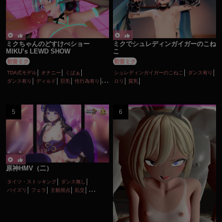
ミクちゃんのどすけべショー
ミクでシュレディンガイガーのこね
MIKU’s LEWD SHOW
こ
初音ミク
初音ミク
TDA式モデル
オナニー
くぱぁ
シュレディンガイガーのこねこ
ダンス有り
ダンス有り
ディルド
巨乳
性行為有り
ロリ
貧乳
淫乱
痴女・ビッチ
原神HMV（二）
タイツ・ストッキング
ダンス無し
パイズリ
フェラ
主観視点
乱交
女性上位
巨乳
性行為有り
淫乱
顔射