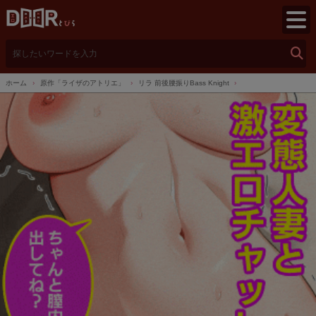
検
索
ホーム
原作「ライザのアトリエ」
リラ 前後腰振りBass Knight