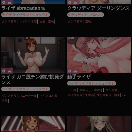
ライザ abracadabra
クラウディア ダーリンダンス
ライザ(ライザリン・シュタウト)
クラウディア・バレンツ
ダンス有り
マイクロ水着
巨乳
羞恥
ダンス有り
羞恥
ライザ ガニ股チン媚び挑発ダ
触手ライザ
ンス
ライザ(ライザリン・シュタウト)
ライザ(ライザリン・シュタウト)
アヘ顔
お漏らし・潮吹き
ダンス無し
ボイス有り
丸呑み
性行為有り
拘束
ダンス有り
バニーガール
マイクロ水着
母乳・噴乳
異種姦
触手
陵辱
羞恥