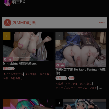
萌王EX
人
気MMD動画
more
Miniskirts-弱音纯爱sex
弱音ハク
胡桃x芙宁娜 Hu tao，Furina（AI制
作）
キノコル式モデル
ダンス無し
ボイス有り
フリーナ
胡桃
巨乳
性行為有り
AI生成
イラマチオ
ダンス無し
ディープスロート
ハーレム
フェラ
ボイス有り
ロリ
主観視点
口内射精
性行為有り
手コキ
淫乱
貧乳