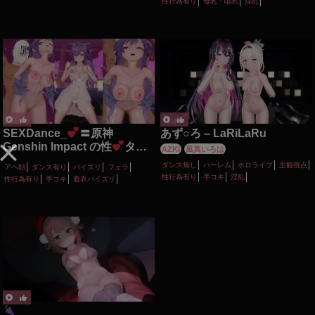
性行為有り
母乳・噴乳
淫乱
SEXDance_
〓原神
あず○ろ – LaRiLaRu
Genshin Impact の性
タイ
AZKi
風真いろは
ム〓トントンダンス〓雷電将
ダンス無し
ハーレム
ホロライブ
主観視点
アヘ顔
ダンス有り
パイズリ
フェラ
軍 Raiden Ei、刻晴 Keqing、
性行為有り
手コキ
淫乱
性行為有り
手コキ
着衣パイズリ
フリーナ Furina、モナ
Mona、八重神子 Yae Miko、
ファルザン Faruzan、バーバ
ラ Barbara、シトラリ
Citlali、蛍Lumine