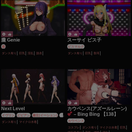
朧 Genie
スーサイ ビス子
朧
ビスマルク
ダンス有り
巨乳
淫乱
脱衣
ダンス有り
巨乳
獣耳
Next Level
カウペンス(アズールレーン)
– Bing Bing 【138】
イヴリン
ビビアン
儀玄(イーシェン)
月
城柳
カウペンス
ダンス有り
マイクロ水着
コスプレ
ダンス有り
マイクロ水着
巨乳