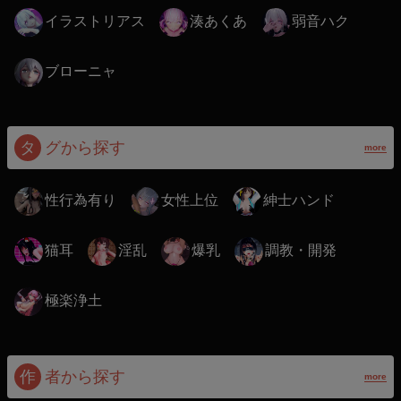
イラストリアス
湊あくあ
弱音ハク
ブローニャ
タ
グから探す
more
性行為有り
女性上位
紳士ハンド
猫耳
淫乱
爆乳
調教・開発
極楽浄土
作
者から探す
more